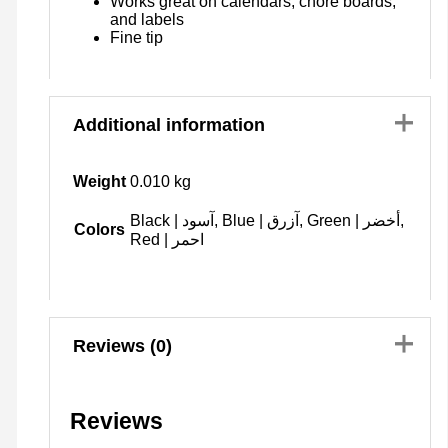
Works great on calendars, chore boards,
and labels
Fine tip
Additional information
Weight
0.010 kg
Black | آسود, Blue | آزرق, Green | أخضر,
Colors
Red | احمر
Reviews (0)
Reviews