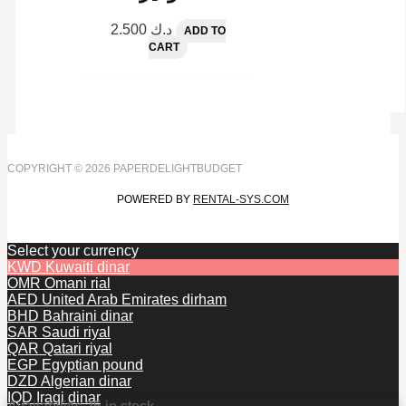
2.500
د.ك
ADD TO
CART
COPYRIGHT © 2026 PAPERDELIGHTBUDGET
POWERED BY
RENTAL-SYS.COM
Select your currency
KWD
Kuwaiti dinar
OMR
Omani rial
AED
United Arab Emirates dirham
BHD
Bahraini dinar
SAR
Saudi riyal
QAR
Qatari riyal
EGP
Egyptian pound
DZD
Algerian dinar
IQD
Iraqi dinar