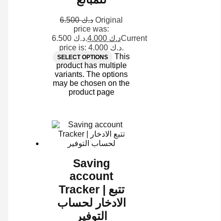
6.500
د.ك
Original
price was:
د.ك 6.500.
4.000
د.ك
Current
price is: د.ك 4.000.
This
SELECT OPTIONS
product has multiple
variants. The options
may be chosen on the
product page
Saving
account
Tracker | تتبع
الادخار لحساب
التوفير