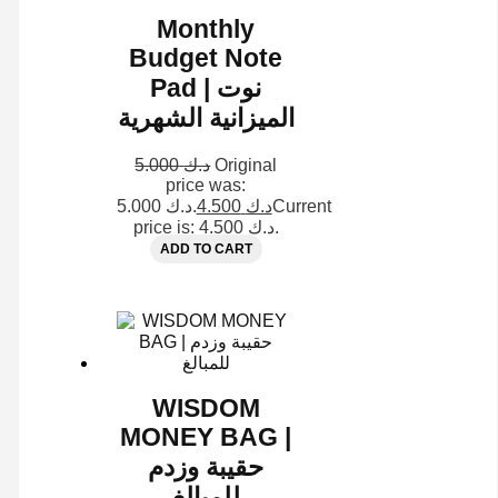
Monthly
Budget Note
Pad | نوت
الميزانية الشهرية
5.000
د.ك
Original
price was:
د.ك 5.000.
4.500
د.ك
Current
price is: د.ك 4.500.
ADD TO CART
WISDOM
MONEY BAG |
حقيبة وزدم
للمبالغ