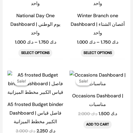
through
throug
has
has
 1.750
د.ك 1.750
multiple
multiple
National Day One
Winter Branch one
variants.
variants.
Dashboard | أغصان الشتاء
Dashboard | يوم الوطني
The
The
واحد
واحد
options
options
1.000
د.ك
–
1.750
د.ك
1.000
د.ك
–
1.750
د.ك
may
may
SELECT OPTIONS
SELECT OPTIONS
be
be
chosen
chosen
on
on
Original
Current
Original
Current
price
price
price
price
the
the
Sale!
Sale!
Sale!
Sale!
was:
is:
was:
is:
product
product
د.ك 2.000.
د.ك 2.250.
د.ك 3.000.
Occasions Dashboard |
page
page
A5 frosted Budget binder
مناسبات
Dashboard | فاصل قياس
2.000
د.ك
1.500
د.ك
الكبير مخطط الميزانية
ADD TO CART
3.000
د.ك
2.250
د.ك