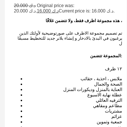
20.000
د.ك
Original price was:
د.ك 20.000.
16.000
د.ك
Current price is: د.ك 16.000.
هذه مجموعة اظرف فقط، ولا تتضمن غلافًا ،
تم تصميم مجموعة الاظرف على صورتوضيحية لأولئك الذين
يرغبون في البدئ بالادخار و إنشاء بلانر جديد للتخطيط مسبقًا
ل
المجموعة تتضمن:
١٢ ظرف
ملابس ، احذية ، حقائب
الصحة والجمال
العناية بالمنزل وديكورات المنزل
عطلة نهاية الاسبوع
الترفيه العائلي
مطاعم ومقاهي
مشتريات
عزائم
جمعية وتموين