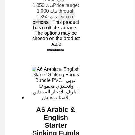
1.850
د.ك
Price range:
د.ك 1.000 through
د.ك 1.850
SELECT
This product
OPTIONS
has multiple variants.
The options may be
chosen on the product
page
LIMITED EDITION
A6 Arabic &
English
Starter
Sinking Funds