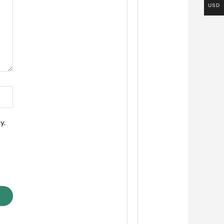
USD
y.