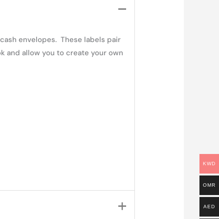
 cash envelopes. These labels pair
k and allow you to create your own
KWD
OMR
AED