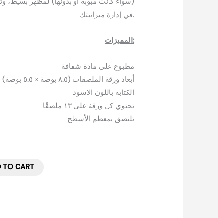
سواءً كانت مبوبة أو بدونها) لمظهر بسيط، وتت
في إدارة ميزانيتك.
المميزات:
مطبوع على مادة شفافة
أبعاد ورقة الملصقات (٨.٥ بوصة × ٥.٥ بوصة)
الكتابة باللون الاسود
تحتوي كل ورقة على ١٣ ملصقًا
تلتصق بمعظم الأسطح
 TO CART