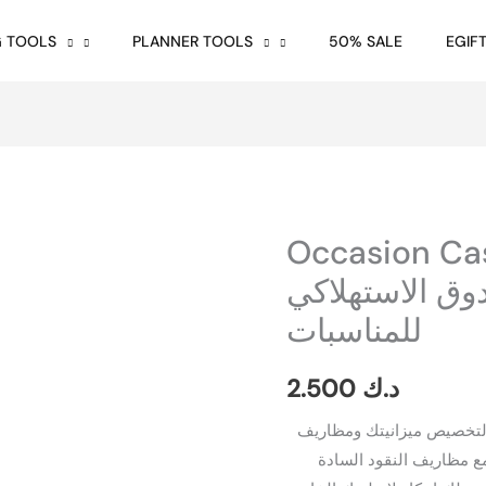
G TOOLS
PLANNER TOOLS
50% SALE
EGIF
Occasion Cas
Occasion
Cash
ق الاستهلاكي
envelope
للمناسبات
labels
|
2.500
د.ك
ستكرات
الصندوق
 لتخصيص ميزانيتك ومظاريف
الاستهلاكي
 مظاريف النقود السادة
للمناسبات