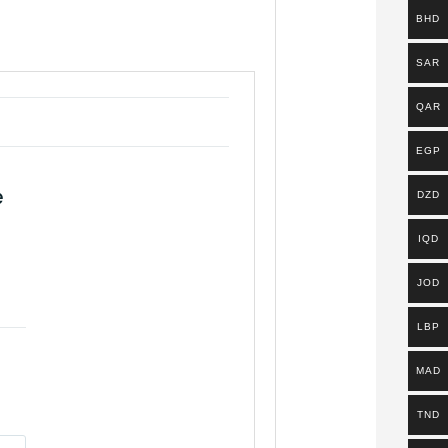
BHD
SAR
QAR
EGP
e
DZD
IQD
JOD
LBP
MAD
TND