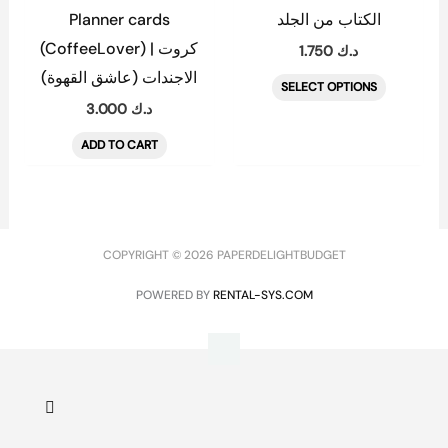
multiple
Planner cards
الكتاب من الجلد
variants.
(CoffeeLover) | كروت
1.750
د.ك
The
الاجندات (عاشق القهوة)
SELECT OPTIONS
options
3.000
د.ك
may
ADD TO CART
be
chosen
on
the
COPYRIGHT © 2026 PAPERDELIGHTBUDGET
product
page
POWERED BY
RENTAL-SYS.COM