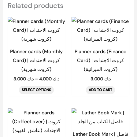
Related products
Price
This
range:
product
د.ك 3.000
through
has
د.ك 4.000
multiple
Planner cards (Monthly
Planner cards (Finance
variants.
Card) | كروت الاجندات
Card) | كروت الاجندات
The
(كروت الميزانية)
(كروت شهرية)
options
3.000
د.ك
–
4.000
د.ك
3.000
د.ك
may
SELECT OPTIONS
ADD TO CART
be
chosen
on
This
the
product
product
has
Lather Book Mark | فاصل
page