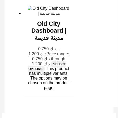
Old City
Dashboard |
مدينة قديمة
0.750
د.ك
–
1.200
د.ك
Price range:
د.ك 0.750 through
د.ك 1.200
SELECT
This product
OPTIONS
has multiple variants.
The options may be
chosen on the product
page