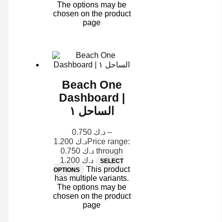
The options may be
chosen on the product
page
Beach One
Dashboard |
الساحل ١
0.750
د.ك
–
1.200
د.ك
Price range:
د.ك 0.750 through
د.ك 1.200
SELECT
This product
OPTIONS
has multiple variants.
The options may be
chosen on the product
page