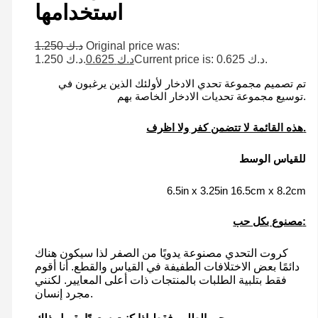
استخدامها
1.250
د.ك
Original price was:
د.ك 1.250.
0.625
د.ك
Current price is: د.ك 0.625.
تم تصميم مجموعة تحدي الادخار لأولئك الذين يرغبون في
توسيع مجموعة تحديات الادخار الخاصة بهم.
هذه القائمة لا تتضمن كفر ولا اظرف.
للقياس الوسط
6.5in x 3.25in 16.5cm x 8.2cm
مصنوع بكل حب:
كروت التحدي مصنوعة يدويًا من الصفر لذا سيكون هناك
دائمًا بعض الاختلافات الطفيفة في القياس والقطع. أنا أقوم
فقط بتلبية الطلبات بالمنتجات ذات أعلى المعايير. لكنني
مجرد إنسان.