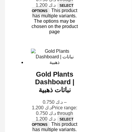
د.ك 1.200
SELECT
This product
OPTIONS
has multiple variants.
The options may be
chosen on the product
page
Gold Plants
Dashboard |
نباتات ذهبية
0.750
د.ك
–
1.200
د.ك
Price range:
د.ك 0.750 through
د.ك 1.200
SELECT
This product
OPTIONS
has multiple variants.