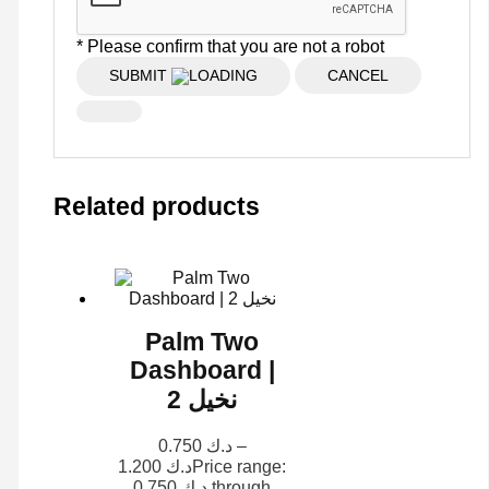
* Please confirm that you are not a robot
SUBMIT
CANCEL
Related products
Palm Two
Dashboard |
نخيل 2
0.750
د.ك
–
1.200
د.ك
Price range:
د.ك 0.750 through