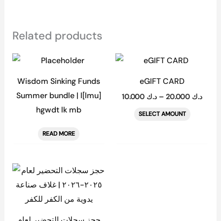
Related products
Price
This
range
product
ك 10.000
Wisdom Sinking Funds
eGIFT CARD
throu
has
Summer bundle | l[lmu]
10.000
د.ك
–
20.000
د.ك
multiple
hgwdt lk mb
SELECT AMOUNT
variants.
The
READ MORE
options
may
This
be
product
chosen
has
on
multiple
the
حجز سجلات التحضير لعام