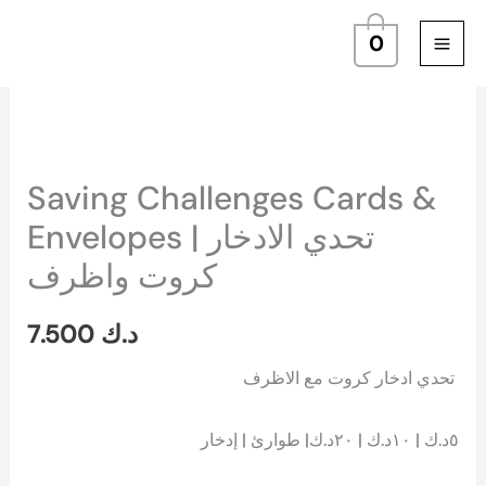
Skip
0
to
content
Saving Challenges Cards &
Envelopes | تحدي الادخار
كروت واظرف
7.500
د.ك
تحدي ادخار كروت مع الاظرف
٥د.ك | ١٠د.ك | ٢٠د.ك| طوارئ | إدخار