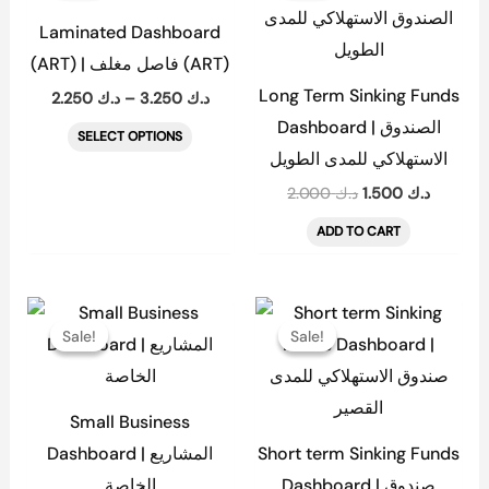
through
د.ك 2.000.
has
د.ك 3.250
Laminated Dashboard
multiple
(ART) | فاصل مغلف (ART)
variants.
Long Term Sinking Funds
2.250
د.ك
–
3.250
د.ك
The
Dashboard | الصندوق
SELECT OPTIONS
options
الاستهلاكي للمدى الطويل
may
2.000
د.ك
1.500
د.ك
be
ADD TO CART
chosen
on
the
Original
Current
Original
Current
price
price
price
price
product
Sale!
Sale!
Sale!
Sale!
was:
is:
was:
is:
page
د.ك 2.000.
د.ك 1.500.
د.ك 2.000.
Small Business
Dashboard | المشاريع
Short term Sinking Funds
Dashboard | صندوق
الخاصة