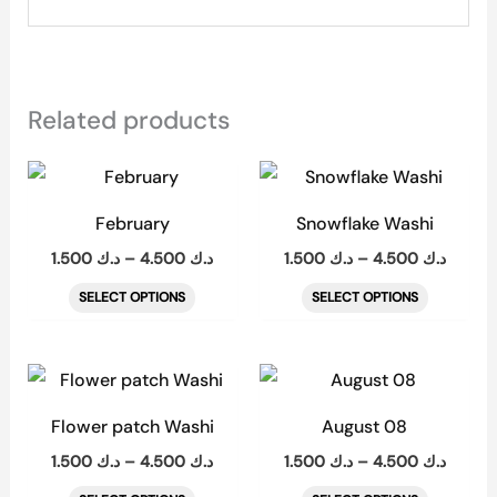
Related products
Price
Price
This
This
range:
range:
product
product
د.ك 1.500
د.ك 1.500
February
Snowflake Washi
through
throug
has
has
4.
د.ك 4.500
1.500
د.ك
–
4.500
د.ك
1.500
د.ك
–
4.500
د.ك
multiple
multiple
SELECT OPTIONS
SELECT OPTIONS
variants.
variants.
The
The
options
options
Price
Price
This
This
range:
range:
may
may
product
product
د.ك 1.500
د.ك 1.500
Flower patch Washi
August 08
be
be
through
throug
has
has
4.
د.ك 4.500
1.500
د.ك
–
4.500
د.ك
1.500
د.ك
–
4.500
د.ك
chosen
chosen
multiple
multiple