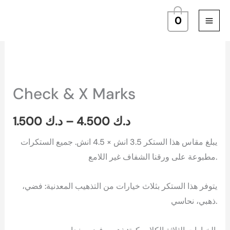
Skip
0
to
content
Check
Price
&
range:
Check & X Marks
X
د.ك 1.500
Marks
1.500
د.ك
–
4.500
د.ك
quantity
through
يبلغ مقاس هذا الستكر 3.5 انش × 4.5 انش. جميع الستكرات
د.ك 4.500
مطبوعة على ورقنا الشفاف غير اللامع.
يتوفر هذا الستكر بثلاث خيارات من التذهيب المعدنية: فضي،
ذهبي، نحاسي.