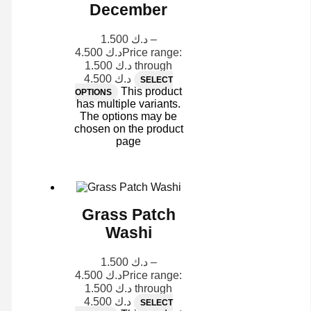
December
1.500
د.ك
–
4.500
د.ك
Price range:
د.ك 1.500 through
د.ك 4.500
SELECT
This product
OPTIONS
has multiple variants.
The options may be
chosen on the product
page
Grass Patch
Washi
1.500
د.ك
–
4.500
د.ك
Price range:
د.ك 1.500 through
د.ك 4.500
SELECT