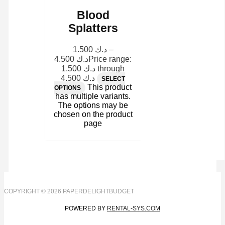
Blood
Splatters
1.500
د.ك
–
4.500
د.ك
Price range:
د.ك 1.500 through
د.ك 4.500
SELECT
This product
OPTIONS
has multiple variants.
The options may be
chosen on the product
page
COPYRIGHT © 2026 PAPERDELIGHTBUDGET
POWERED BY
RENTAL-SYS.COM