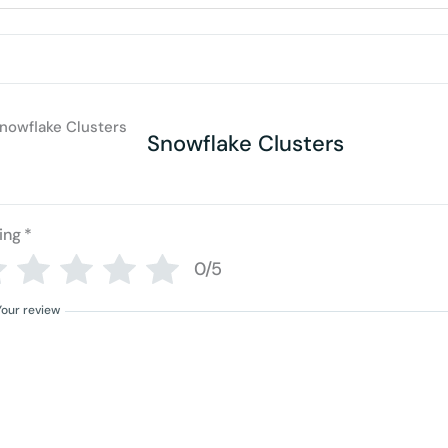
Snowflake Clusters
ing
*
0/5
Your review