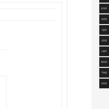
EGP
DZD
IQD
JOD
LBP
MAD
TND
USD