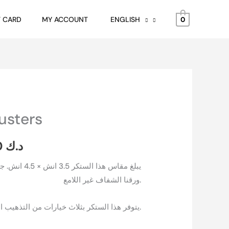
د.ك 1.500
through
T CARD
MY ACCOUNT
ENGLISH
0
د.ك 4.500
usters
Price
range:
4.500
د.ك
د.ك 1.500
يبلغ مقاس هذا 
ورقنا الشفاف غير اللامع.
through
د.ك 4.500
يتوفر هذا الستكر بثلاث خيارات من التذهيب المعدنية: فضي، ذهبي، نحاسي.