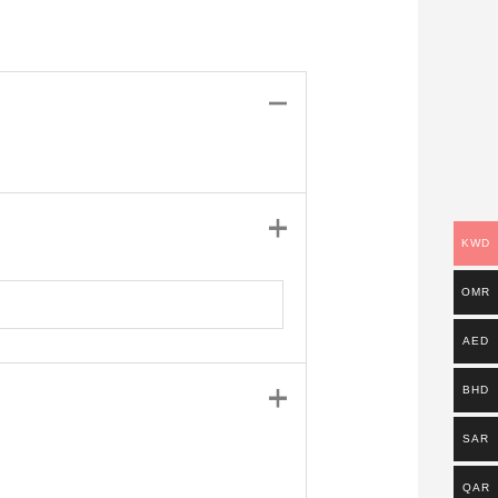
KWD
OMR
AED
BHD
SAR
QAR