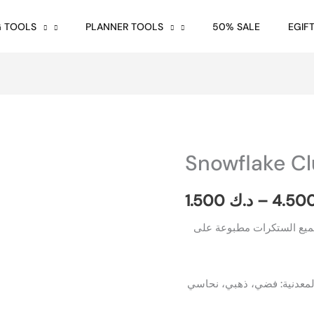
G TOOLS
PLANNER TOOLS
50% SALE
EGIF
Snowflake Cl
Snowflake
Clusters
quantity
1.500
د.ك
–
الستكر 3.5 انش × 4.5 انش. جميع الستكرات مطبوعة على